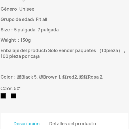
Género:
Unisex
Grupo de edad:
Fit all
Size
：
5 pulgada, 7 pulgada
Weight
：
130g
Enbalaje del product: Solo vender paquetes
（
10pieza
），
100 pieza por caja
Color
：黑
Black 5,
棕
Brown 1,
红
red2,
粉红
Rosa 2,
Color: 5#
7#
5#
Descripción
Detalles del producto