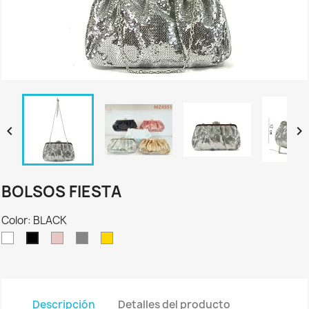


BOLSOS FIESTA
Color: BLACK
WHITE
ORO
SILVER
GOLD
BLACK
ROSADO
Descripción
Detalles del producto