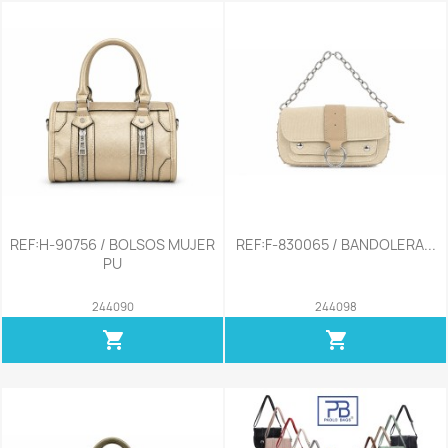
REF:H-90756 / BOLSOS MUJER
REF:F-830065 / BANDOLERA...
PU
244090
244098
shopping_cart
shopping_cart