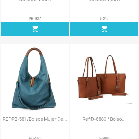
PB-927
L-215
shopping_cart
shopping_cart
REF:PB-581 /Bolsos Mujer De...
Ref:D-6880 / Bolso...
PB-581
D-6880