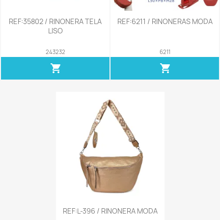
REF:35802 / RINONERA TELA
REF:6211 / RINONERAS MODA
LISO
243232
6211
shopping_cart
shopping_cart
REF:L-396 / RINONERA MODA