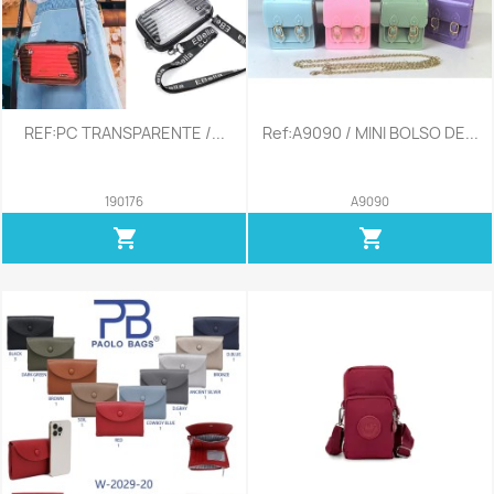
REF:PC TRANSPARENTE /...
Ref:A9090 / MINI BOLSO DE...
190176
A9090
shopping_cart
shopping_cart