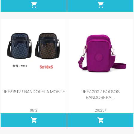
shopping_cart
shopping_cart
REF:9612 / BANDORELA MOBILE
REF:1202 / BOLSOS
BANDORERA...
9612
210257
shopping_cart
shopping_cart