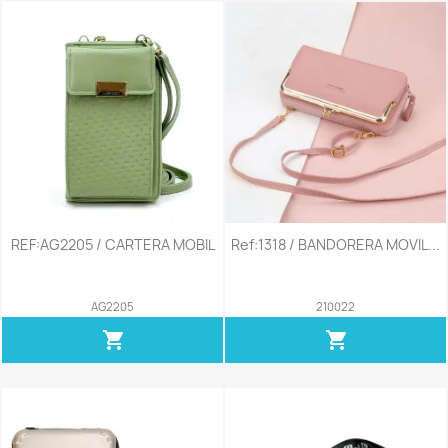
REF:AG2205 / CARTERA MOBIL
Ref:1318 / BANDORERA MOVIL...
AG2205
210022
shopping_cart
shopping_cart