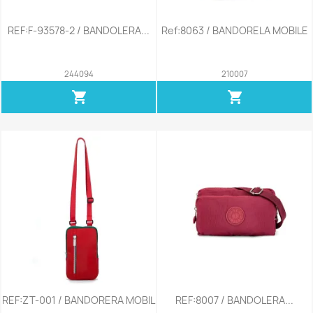
REF:F-93578-2 / BANDOLERA...
Ref:8063 / BANDORELA MOBILE
244094
210007
shopping_cart
shopping_cart
REF:ZT-001 / BANDORERA MOBIL
REF:8007 / BANDOLERA...