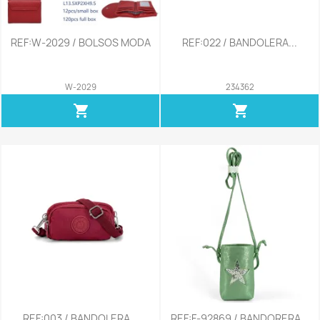
REF:W-2029 / BOLSOS MODA
REF:022 / BANDOLERA...
W-2029
234362
shopping_cart
shopping_cart
REF:003 / BANDOLERA...
REF:F-92869 / BANDORERA...